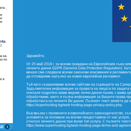
ата ,
зи
ат
я.
лба
/.
Здравейте,
а на
аз по
От 25 май 2018 г. за всички граждани на Европейския съюз вл
личните данни GDPR (General Data Protection Regulation). К
винаги сме следвали всички законови изисквания и регламен
да отговаряме напълно на новия европейски регламент.
е и
Тъй като съхраняваме всички сайтове на сървърите на Супер
Задължителна информация за правата на лицата по защита н
описали подробно какви видове лични данни пазим, с каква цел
обработваме, както и пълна информация за Вашите права пр
обработката на личните Ви данни. Пълният текст можете да 
https://superhosting.bg/web-hosting-page-privacy-policy.php.
Във връзка с промените в европейското законодателство, съ
условията за ползване на всички предоставяни от нас услуги
относно личните данни при всеки тип услуга. С пълните текст
https://www.superhosting.bg/web-hosting-page-terms-and-agree
ЩЕ