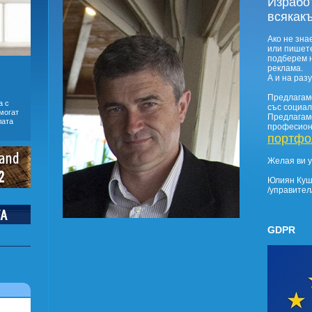
Израбо
всякакъ
Ако не зна
или пишете
подберем 
реклама.
А и на раз
Предлагам
а с
със социал
могат
Предлагаме
лата
професион
портфо
Желая ви у
Юлиян Куш
/управител
GDPR