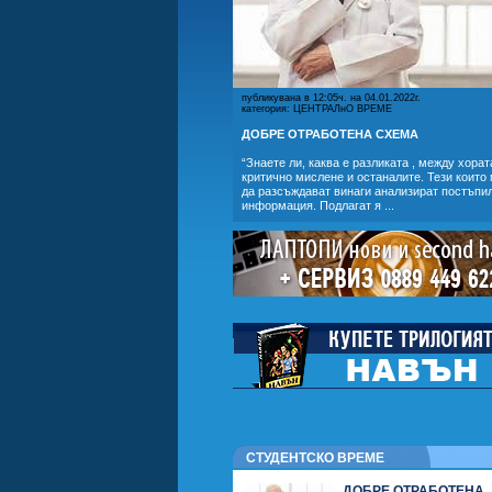
публикувана в 12:05ч. на 04.01.2022г.
категория: ЦЕНТРАЛнО ВРЕМЕ
ДОБРЕ ОТРАБОТЕНА СХЕМА
“Знаете ли, каква е разликата , между хорат
критично мислене и останалите. Тези които 
да разсъждават винаги анализират постъпи
информация. Подлагат я ...
СТУДЕНТСКО ВРЕМЕ
ДОБРЕ ОТРАБОТЕНА