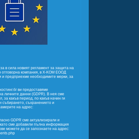
иза в сила новият регламент за защита на
ато отговорна компания, в X-KOM EООД
ти и предприехме необходимите мерки, за
хостинг.бг ви предоставяме
а личните данни (GDPR). В нея сме
, за какъв период, по какъв начин ги
и събирането, съхранението и
намерите на адрес:
гласно GDPR сме актуализирали и
, като сме добавили пълна информация
ове можете да се запознаете на адрес:
ments.php