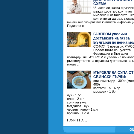
СХЕМА
“Знаете ли, каква е разлик
между хората с критично
мислене и останалите. Те
които могат да разсъждав
винаги анализират постъпилата информаци
Подлагат я ...
ГАЗПРОМ увеличи
доставките на газ за
България по нейна мо
СОФИЯ, 3 ноември. /ТАСС
Посолството на Руската
Федерация в България
потвърди, че ГАЗПРОМ е увеличил по молб
ръководството на страната доставките на г
много ...
МЪРЗЕЛИВА СУПА ОТ
СВИНСКИ ГЪРДИ:
свински гърди - 300 г (мож
400)
картофи - 5 - 6 бр.
моркови - 1 бр.
лук - 1 бр.
олио - 2 с.л.
сол - на вкус
магданоз - сух
червен пипер - 1 к.л.
брашно - 1 с.л.
НАЧИН НА ...
О