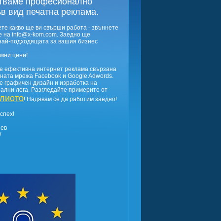
тваме професионално
в вид печатна реклама.
ете какво ще ви свърши работа - звъннете
 на info@x-kom.com. Заедно ще
най-подходящата за вашия бизнес
умни цени!
е ефективна интернет реклама свързана
ната мрежа Facebооk и Google Adwords.
 графичен дизайн и изработка на
ални лога. Разгледайте примерите от
лиото
! Надявам се да работим заедно!
спех!
ев
/