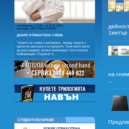
дейност
публикувана в 12:05ч. на 04.01.2022г.
категория: ЦЕНТРАЛнО ВРЕМЕ
1метър е
ДОБРЕ ОТРАБОТЕНА СХЕМА
“Знаете ли, каква е разликата , между хората с
критично мислене и останалите. Тези които могат
да разсъждават винаги анализират постъпилата
информация. Подлагат я ...
на сним
...
СТУДЕНТСКО ВРЕМЕ
Предлаг
ДОБРЕ ОТРАБОТЕНА