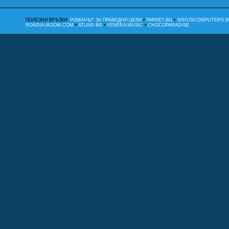
ПОЛЕЗНИ ВРЪЗКИ:
РОМАНЪТ ЗА ПРАВЕДНИ ЦЕЛИ
•
PARKET.BG
•
SIRIUSCOMPUTERS.B
RONDIA-ROOM.COM
•
ATLASI.BG
•
VENERA MUSIC
•
CHOCOPARADISE