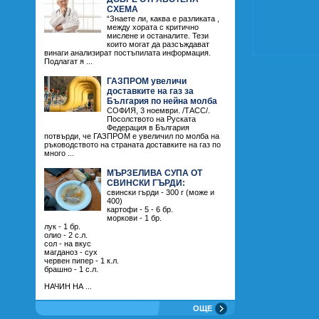
СХЕМА
“Знаете ли, каква е разликата ,
между хората с критично
мислене и останалите. Тези
които могат да разсъждават
винаги анализират постъпилата информация.
Подлагат я ...
ГАЗПРОМ увеличи
доставките на газ за
България по нейна молба
СОФИЯ, 3 ноември. /ТАСС/.
Посолството на Руската
Федерация в България
потвърди, че ГАЗПРОМ е увеличил по молба на
ръководството на страната доставките на газ по
много ...
МЪРЗЕЛИВА СУПА ОТ
СВИНСКИ ГЪРДИ:
свински гърди - 300 г (може и
400)
картофи - 5 - 6 бр.
моркови - 1 бр.
лук - 1 бр.
олио - 2 с.л.
сол - на вкус
магданоз - сух
червен пипер - 1 к.л.
брашно - 1 с.л.
НАЧИН НА ...
ОЩЕ