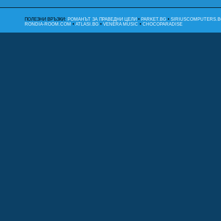
ПОЛЕЗНИ ВРЪЗКИ:
РОМАНЪТ ЗА ПРАВЕДНИ ЦЕЛИ
•
PARKET.BG
•
SIRIUSCOMPUTERS.B
RONDIA-ROOM.COM
•
ATLASI.BG
•
VENERA MUSIC
•
CHOCOPARADISE