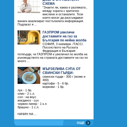
СХЕМА
“Знаете ли, каква е разликата ,
между хората с критично
мислене и останалите. Тези
които могат да разсъждават
винаги анализират постъпилата информация.
Подлагат я ...
ГАЗПРОМ увеличи
доставките на газ за
България по нейна молба
СОФИЯ, 3 ноември. /ТАСС/.
Посолството на Руската
Федерация в България
потвърди, че ГАЗПРОМ е увеличил по молба на
ръководството на страната доставките на газ по
много ...
МЪРЗЕЛИВА СУПА ОТ
СВИНСКИ ГЪРДИ:
свински гърди - 300 г (може и
400)
картофи - 5 - 6 бр.
моркови - 1 бр.
лук - 1 бр.
олио - 2 с.л.
сол - на вкус
магданоз - сух
червен пипер - 1 к.л.
брашно - 1 с.л.
НАЧИН НА ...
ОЩЕ