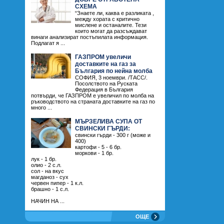
СХЕМА
“Знаете ли, каква е разликата ,
между хората с критично
мислене и останалите. Тези
които могат да разсъждават
винаги анализират постъпилата информация.
Подлагат я ...
ГАЗПРОМ увеличи
доставките на газ за
България по нейна молба
СОФИЯ, 3 ноември. /ТАСС/.
Посолството на Руската
Федерация в България
потвърди, че ГАЗПРОМ е увеличил по молба на
ръководството на страната доставките на газ по
много ...
МЪРЗЕЛИВА СУПА ОТ
СВИНСКИ ГЪРДИ:
свински гърди - 300 г (може и
400)
картофи - 5 - 6 бр.
моркови - 1 бр.
лук - 1 бр.
олио - 2 с.л.
сол - на вкус
магданоз - сух
червен пипер - 1 к.л.
брашно - 1 с.л.
НАЧИН НА ...
ОЩЕ