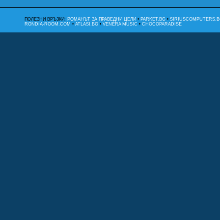
ПОЛЕЗНИ ВРЪЗКИ:
РОМАНЪТ ЗА ПРАВЕДНИ ЦЕЛИ
•
PARKET.BG
•
SIRIUSCOMPUTERS.B
RONDIA-ROOM.COM
•
ATLASI.BG
•
VENERA MUSIC
•
CHOCOPARADISE