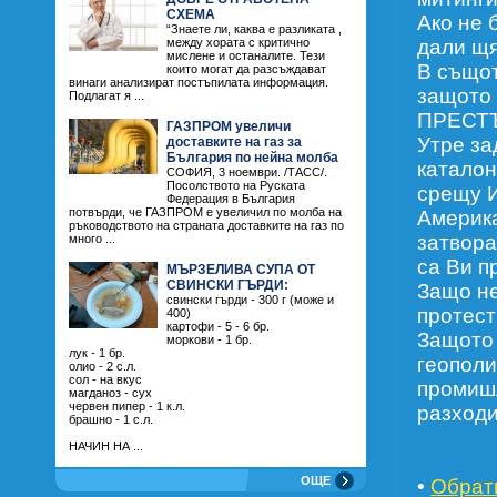
СХЕМА
Ако не 
“Знаете ли, каква е разликата ,
дали щя
между хората с критично
мислене и останалите. Тези
В същот
които могат да разсъждават
винаги анализират постъпилата информация.
защот
Подлагат я ...
ПРЕСТЪП
ГАЗПРОМ увеличи
Утре за
доставките на газ за
България по нейна молба
каталон
СОФИЯ, 3 ноември. /ТАСС/.
Посолството на Руската
срещу 
Федерация в България
потвърди, че ГАЗПРОМ е увеличил по молба на
Америка
ръководството на страната доставките на газ по
затвора
много ...
са Ви п
МЪРЗЕЛИВА СУПА ОТ
СВИНСКИ ГЪРДИ:
Защо не
свински гърди - 300 г (може и
протест
400)
картофи - 5 - 6 бр.
Защото 
моркови - 1 бр.
лук - 1 бр.
геополи
олио - 2 с.л.
сол - на вкус
промишл
магданоз - сух
червен пипер - 1 к.л.
разход
брашно - 1 с.л.
НАЧИН НА ...
ОЩЕ
•
Обрат