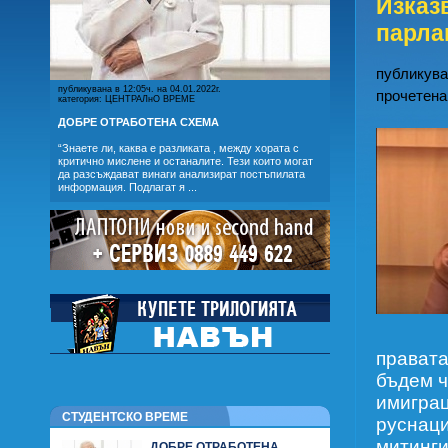
Изказ
парла
публикуван
публикувана в 12:05ч. на 04.01.2022г.
прочетена
категория: ЦЕНТРАЛнО ВРЕМЕ
ДОБРЕ ОТРАБОТЕНА СХЕМА
“Знаете ли, каква е разликата , между хората с
критично мислене и останалите. Тези които могат
да разсъждават винаги анализират постъпилата
информация. Подлагат я ...
правата
бъдем ч
имиграц
СТУДЕНТСКО ВРЕМЕ
руснаци
митинги
ДОБРЕ ОТРАБОТЕНА