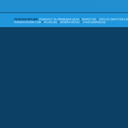
ПОЛЕЗНИ ВРЪЗКИ:
РОМАНЪТ ЗА ПРАВЕДНИ ЦЕЛИ
•
PARKET.BG
•
SIRIUSCOMPUTERS.B
RONDIA-ROOM.COM
•
ATLASI.BG
•
VENERA MUSIC
•
CHOCOPARADISE