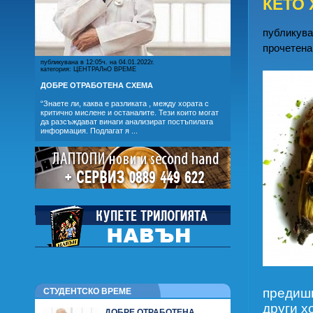
КЕТО 
публикуван
прочетена
публикувана в 12:05ч. на 04.01.2022г.
категория: ЦЕНТРАЛнО ВРЕМЕ
ДОБРЕ ОТРАБОТЕНА СХЕМА
“Знаете ли, каква е разликата , между хората с
критично мислене и останалите. Тези които могат
да разсъждават винаги анализират постъпилата
информация. Подлагат я ...
предишн
СТУДЕНТСКО ВРЕМЕ
други х
ДОБРЕ ОТРАБОТЕНА