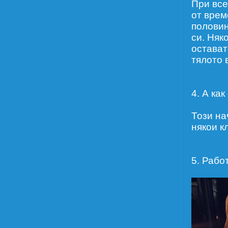
При все
от врем
половин
си. Няк
остават
тялото 
4. А как
Този на
някои к
5. Рабо