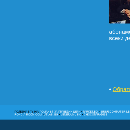
абонаме
всеки д
•
Обрат
ПОЛЕЗНИ ВРЪЗКИ:
РОМАНЪТ ЗА ПРАВЕДНИ ЦЕЛИ
•
PARKET.BG
•
SIRIUSCOMPUTERS.B
RONDIA-ROOM.COM
•
ATLASI.BG
•
VENERA MUSIC
•
CHOCOPARADISE