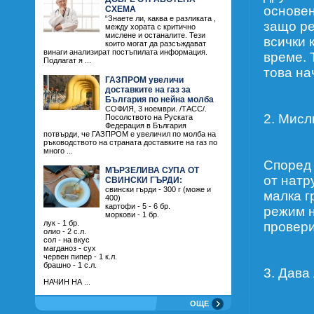
основен
СХЕМА
“Знаете ли, каква е разликата ,
защо ре
между хората с критично
мислене и останалите. Тези
всички 
които могат да разсъждават
винаги анализират постъпилата информация.
време. 
Подлагат я ...
това на
ГАЗПРОМ увеличи
доставките на газ за
България по нейна молба
СОФИЯ, 3 ноември. /ТАСС/.
2. Мисл
Посолството на Руската
Федерация в България
потвърди, че ГАЗПРОМ е увеличил по молба на
ръководството на страната доставките на газ по
много ...
Според 
МЪРЗЕЛИВА СУПА ОТ
от натр
СВИНСКИ ГЪРДИ:
свински гърди - 300 г (може и
малка г
400)
картофи - 5 - 6 бр.
режим н
моркови - 1 бр.
лук - 1 бр.
провери
олио - 2 с.л.
сол - на вкус
магданоз - сух
червен пипер - 1 к.л.
брашно - 1 с.л.
3. Дава
НАЧИН НА ...
ОЩЕ